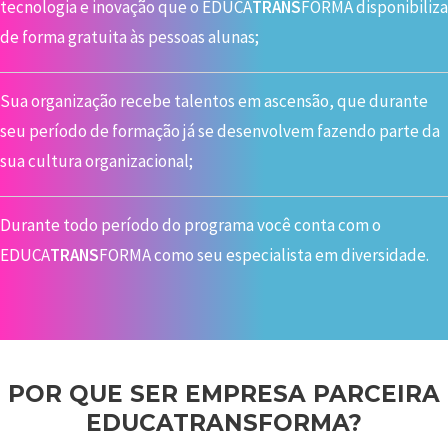
tecnologia e inovação que o EDUCA
TRANS
FORMA disponibiliza
de forma gratuita às pessoas alunas;
Sua organização recebe talentos em ascensão, que durante
seu período de formação já se desenvolvem fazendo parte da
sua cultura organizacional;
Durante todo período do programa você conta com o
EDUCA
TRANS
FORMA como seu especialista em diversidade.
POR QUE SER EMPRESA PARCEIRA
EDUCATRANSFORMA?